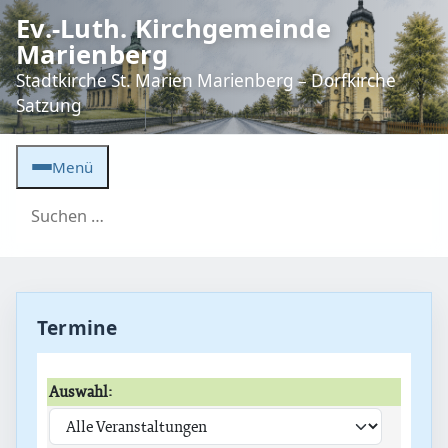
Ev.-Luth. Kirchgemeinde
Marienberg
Stadtkirche St. Marien Marienberg – Dorfkirche
Satzung
Menü
Suche nach:
Termine