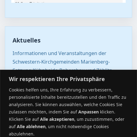
Aktuelles
Informationen und Veranstaltungen der
Schwestern-Kirchgemeinden Marienberg-
Satzung,Kühnhaide-Pobershau und Zöblitz-
Wir respektieren Ihre Privatsphäre
Lauterbach August/September
Cookies helfen uns, Ihre Erfahrung zu verbessern,
Anmeldung Konfi-Rüstzeit 2026
personalisierte Inhalte bereitzustellen und den Traffic zu
Kirchenvorstandswahl 2026
analysieren. Sie können auswählen, welche Cookies Sie
zulassen möchten, indem Sie auf
Anpassen
klicken.
Die Kandidaten für den neuen Kirchenvorstand
Klicken Sie auf
Alle akzeptieren
, um zuzustimmen, oder
Vorgestellt: Erik Drechsel
auf
Alle ablehnen
, um nicht notwendige Cookies
abzulehnen.